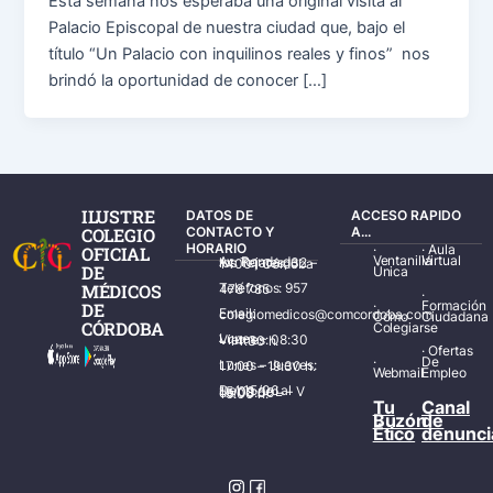
Esta semana nos esperaba una original visita al
Palacio Episcopal de nuestra ciudad que, bajo el
título “Un Palacio con inquilinos reales y finos” nos
brindó la oportunidad de conocer […]
ILUSTRE
DATOS DE
ACCESO RAPIDO
COLEGIO
CONTACTO Y
A...
HORARIO
·
·
Aula
OFICIAL
Ventanilla
Virtual
Av. Ronda de los Tejares, 32 – 14001 Córdoba
DE
Única
MÉDICOS
Teléfonos: 957 478 785
·
·
Formación
DE
Email: colegiomedicos@comcordoba.com
Cómo
Ciudadana
CÓRDOBA
Colegiarse
Lunes – Viernes: 08:30 – 14:30 h.
·
Ofertas
·
De
Lunes – Jueves: 17:00 – 19:30 h.
Webmail
Empleo
Del 15/06 al 15/09 de L – V de 08:00 – 15:00 h.
Tu
Canal
Buzón
de
Ético
denunci