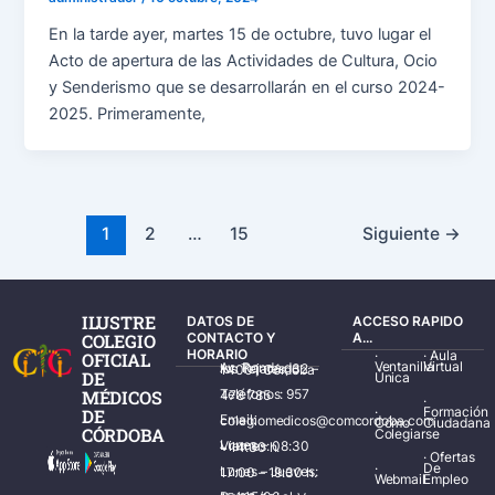
En la tarde ayer, martes 15 de octubre, tuvo lugar el
Acto de apertura de las Actividades de Cultura, Ocio
y Senderismo que se desarrollarán en el curso 2024-
2025. Primeramente,
1
2
…
15
Siguiente
→
ILUSTRE
DATOS DE
ACCESO RAPIDO
COLEGIO
CONTACTO Y
A...
HORARIO
·
·
Aula
OFICIAL
Ventanilla
Virtual
Av. Ronda de los Tejares, 32 – 14001 Córdoba
DE
Única
MÉDICOS
Teléfonos: 957 478 785
·
·
Formación
DE
Email: colegiomedicos@comcordoba.com
Cómo
Ciudadana
CÓRDOBA
Colegiarse
Lunes – Viernes: 08:30 – 14:30 h.
·
Ofertas
·
De
Lunes – Jueves: 17:00 – 19:30 h.
Webmail
Empleo