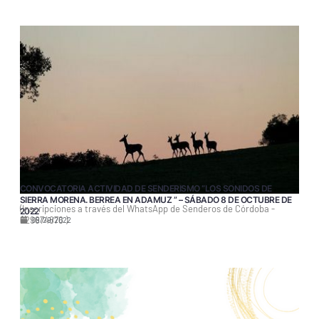
CONVOCATORIA ACTIVIDAD DE SENDERISMO “LOS SONIDOS DE
SIERRA MORENA. BERREA EN ADAMUZ ” – SÁBADO 8 DE OCTUBRE DE
(Inscripciones a través del WhatsApp de Senderos de Córdoba -
2022
629674876 )
09/29/2022