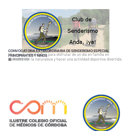
CONVOCATORIA EXTRAORDINARIA DE SENDERISMO ESPECIAL
Una oportunidad de oro para disfrutar de un día en familia en
PRINCIPIANTES Y NIÑOS
contacto con la naturaleza y hacer una actividad deportiva divertida.
01/08/2020