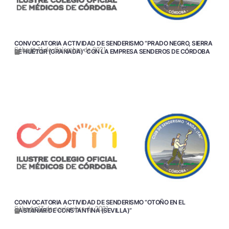
CONVOCATORIA ACTIVIDAD DE SENDERISMO “PRADO NEGRO, SIERRA
Sábado 11 de diciembre de 2021
DE HUÉTOR (GRANADA)” CON LA EMPRESA SENDEROS DE CÓRDOBA
11/18/2021
CONVOCATORIA ACTIVIDAD DE SENDERISMO “OTOÑO EN EL
Sábado 13 de noviembre de 2021
CASTAÑAR DE CONSTANTINA (SEVILLA)”
11/02/2021