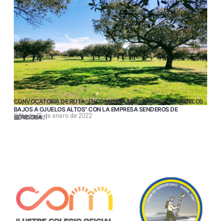
CONVOCATORIA DE RUTA “ENCOMIENDA MELLARIENSE, DE OJUELOS
BAJOS A OJUELOS ALTOS” CON LA EMPRESA SENDEROS DE
Sábado 15 de enero de 2022
CÓRDOBA
12/29/2021