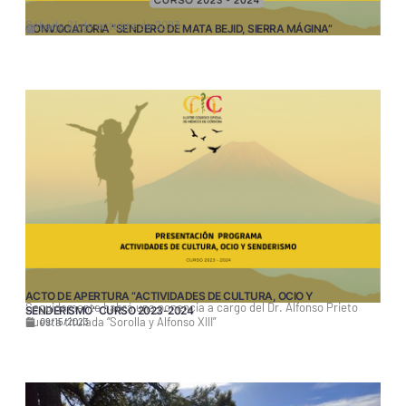
Sábado 21 de octubre de 2023
CONVOCATORIA “SENDERO DE MATA BEJID, SIERRA MÁGINA”
10/04/2023
ACTO DE APERTURA “ACTIVIDADES DE CULTURA, OCIO Y
Seguidamente habrá una ponencia a cargo del Dr. Alfonso Prieto
SENDERISMO” CURSO 2023-2024
Cuesta titulada “Sorolla y Alfonso XIII”
09/15/2023