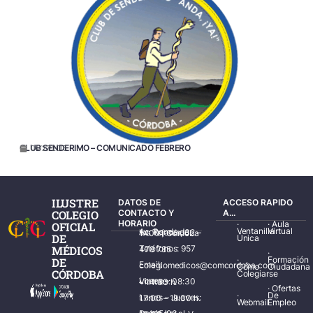
CLUB SENDERIMO – COMUNICADO FEBRERO
04/27/2015
ILUSTRE
DATOS DE
ACCESO RAPIDO
COLEGIO
CONTACTO Y
A...
HORARIO
·
·
Aula
OFICIAL
Ventanilla
Virtual
Av. Ronda de los Tejares, 32 – 14001 Córdoba
DE
Única
MÉDICOS
Teléfonos: 957 478 785
·
·
Formación
DE
Email: colegiomedicos@comcordoba.com
Cómo
Ciudadana
CÓRDOBA
Colegiarse
Lunes – Viernes: 08:30 – 14:30 h.
·
Ofertas
·
De
Lunes – Jueves: 17:00 – 19:30 h.
Webmail
Empleo