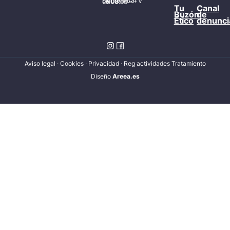
Del 15/06 al 15/09 de L – V de 08:00 – 15:00 h.
Tu
Canal
Buzón
de
Ético
denunci
Aviso legal
·
Cookies
·
Privacidad
·
Reg actividades Tratamiento
Diseñ
o
Areea.es