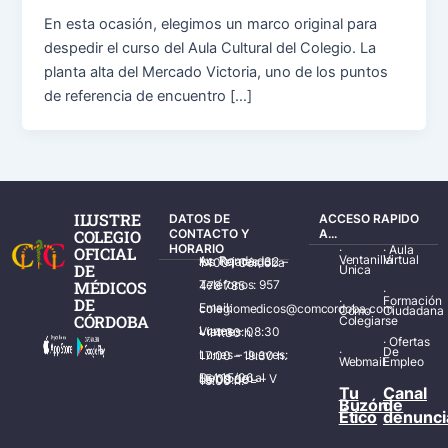
En esta ocasión, elegimos un marco original para
despedir el curso del Aula Cultural del Colegio. La
planta alta del Mercado Victoria, uno de los puntos
de referencia de encuentro […]
ILUSTRE
DATOS DE
ACCESO RAPIDO
COLEGIO
CONTACTO Y
A...
HORARIO
·
·
Aula
OFICIAL
Ventanilla
Virtual
Av. Ronda de los Tejares, 32 – 14001 Córdoba
DE
Única
MÉDICOS
Teléfonos: 957 478 785
·
·
Formación
DE
Email: colegiomedicos@comcordoba.com
Cómo
Ciudadana
CÓRDOBA
Colegiarse
Lunes – Viernes: 08:30 – 14:30 h.
·
Ofertas
·
De
Lunes – Jueves: 17:00 – 19:30 h.
Webmail
Empleo
Del 15/06 al 15/09 de L – V de 08:00 – 15:00 h.
Tu
Canal
Buzón
de
Ético
denunci