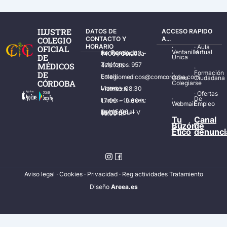
ILUSTRE
DATOS DE
ACCESO RAPIDO
COLEGIO
CONTACTO Y
A...
HORARIO
·
·
Aula
OFICIAL
Ventanilla
Virtual
Av. Ronda de los Tejares, 32 – 14001 Córdoba
DE
Única
MÉDICOS
Teléfonos: 957 478 785
·
·
Formación
DE
Email: colegiomedicos@comcordoba.com
Cómo
Ciudadana
CÓRDOBA
Colegiarse
Lunes – Viernes: 08:30 – 14:30 h.
·
Ofertas
·
De
Lunes – Jueves: 17:00 – 19:30 h.
Webmail
Empleo
Del 15/06 al 15/09 de L – V de 08:00 – 15:00 h.
Tu
Canal
Buzón
de
Ético
denunci
Aviso legal
·
Cookies
·
Privacidad
·
Reg actividades Tratamiento
Diseñ
o
Areea.es