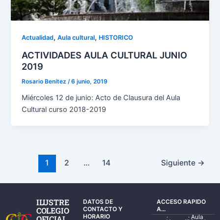
,
,
Actualidad
Aula cultural
HISTORICO
ACTIVIDADES AULA CULTURAL JUNIO
2019
Rosario Benítez
/
6 junio, 2019
Miércoles 12 de junio: Acto de Clausura del Aula
Cultural curso 2018-2019
1
2
…
14
Siguiente
→
ILUSTRE
DATOS DE
ACCESO RAPIDO
COLEGIO
CONTACTO Y
A...
HORARIO
·
·
Aula
OFICIAL