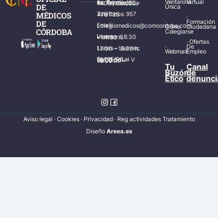
Ventanilla
Virtual
Av. Ronda de los Tejares, 32 – 14001 Córdoba
DE
Única
MÉDICOS
Teléfonos: 957 478 785
·
·
Formación
DE
Email: colegiomedicos@comcordoba.com
Cómo
Ciudadana
CÓRDOBA
Colegiarse
Lunes – Viernes: 08:30 – 14:30 h.
·
Ofertas
·
De
Lunes – Jueves: 17:00 – 19:30 h.
Webmail
Empleo
Del 15/06 al 15/09 de L – V de 08:00 – 15:00 h.
Tu
Canal
Buzón
de
Ético
denunci
Aviso legal
·
Cookies
·
Privacidad
·
Reg actividades Tratamiento
Diseñ
o
Areea.es