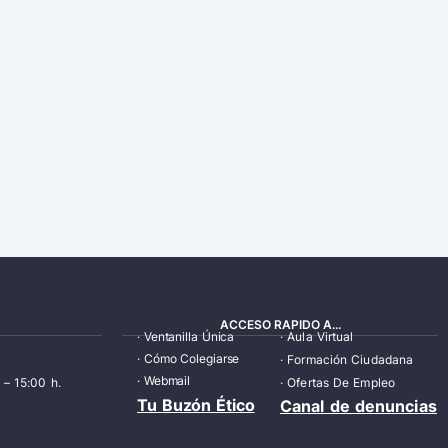
ACCESO RAPIDO A...
·
Ventanilla Única
·
Aula Virtual
·
Cómo Colegiarse
·
Formación Ciudadana
·
Webmail
 – 15:00 h.
·
Ofertas De Empleo
Tu Buzón Ético
Canal de denuncias