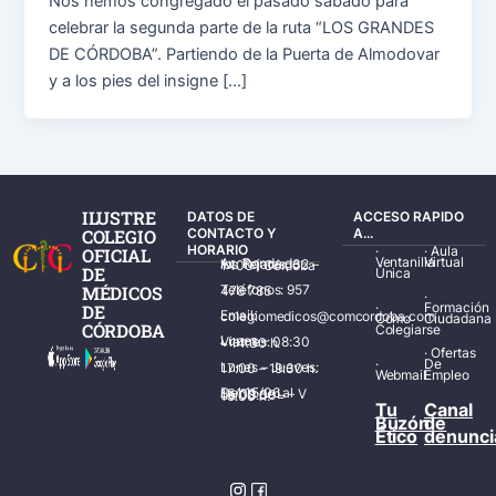
Nos hemos congregado el pasado sábado para
celebrar la segunda parte de la ruta “LOS GRANDES
DE CÓRDOBA”. Partiendo de la Puerta de Almodovar
y a los pies del insigne […]
ILUSTRE
DATOS DE
ACCESO RAPIDO
COLEGIO
CONTACTO Y
A...
HORARIO
·
·
Aula
OFICIAL
Ventanilla
Virtual
Av. Ronda de los Tejares, 32 – 14001 Córdoba
DE
Única
MÉDICOS
Teléfonos: 957 478 785
·
·
Formación
DE
Email: colegiomedicos@comcordoba.com
Cómo
Ciudadana
CÓRDOBA
Colegiarse
Lunes – Viernes: 08:30 – 14:30 h.
·
Ofertas
·
De
Lunes – Jueves: 17:00 – 19:30 h.
Webmail
Empleo
Del 15/06 al 15/09 de L – V de 08:00 – 15:00 h.
Tu
Canal
Buzón
de
Ético
denunci