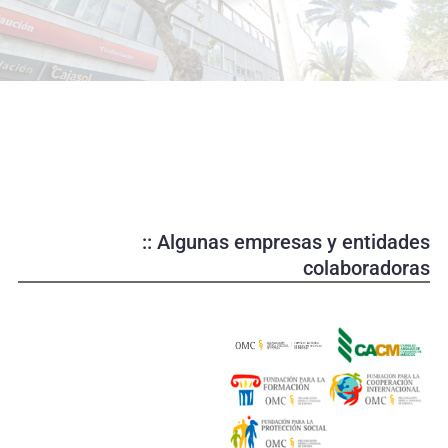
o
d
u
c
i
r
v
í
d
e
:: Algunas empresas y entidades
o
colaboradoras