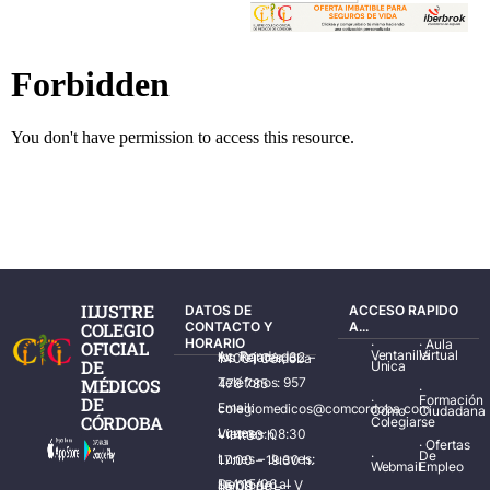
ILUSTRE
DATOS DE
ACCESO RAPIDO
COLEGIO
CONTACTO Y
A...
HORARIO
·
·
Aula
OFICIAL
Ventanilla
Virtual
Av. Ronda de los Tejares, 32 – 14001 Córdoba
DE
Única
MÉDICOS
Teléfonos: 957 478 785
·
·
Formación
DE
Email: colegiomedicos@comcordoba.com
Cómo
Ciudadana
CÓRDOBA
Colegiarse
Lunes – Viernes: 08:30 – 14:30 h.
·
Ofertas
·
De
Lunes – Jueves: 17:00 – 19:30 h.
Webmail
Empleo
Del 15/06 al 15/09 de L – V de 08:00 – 15:00 h.