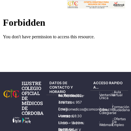
ILUSTRE
DATOS DE
ACCESO RAPIDO
COLEGIO
CONTACTO Y
A...
HORARIO
·
·
Aula
OFICIAL
Ventanilla
Virtual
Av. Ronda de los Tejares, 32 – 14001 Córdoba
DE
Única
MÉDICOS
Teléfonos: 957 478 785
·
·
Formación
DE
Email: colegiomedicos@comcordoba.com
Cómo
Ciudadana
CÓRDOBA
Colegiarse
Lunes – Viernes: 08:30 – 14:30 h.
·
Ofertas
·
De
Lunes – Jueves: 17:00 – 19:30 h.
Webmail
Empleo
Del 15/06 al 15/09 de L – V de 08:00 – 15:00 h.