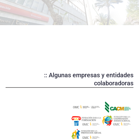
o
d
u
c
i
r
v
í
d
e
:: Algunas empresas y entidades
o
colaboradoras