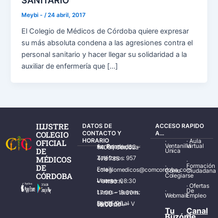
SANITARIO
Meybi -
/
24 abril, 2017
El Colegio de Médicos de Córdoba quiere expresar
su más absoluta condena a las agresiones contra el
personal sanitario y hacer llegar su solidaridad a la
auxiliar de enfermería que […]
ILUSTRE
DATOS DE
ACCESO RAPIDO
COLEGIO
CONTACTO Y
A...
HORARIO
·
·
Aula
OFICIAL
Ventanilla
Virtual
Av. Ronda de los Tejares, 32 – 14001 Córdoba
DE
Única
MÉDICOS
Teléfonos: 957 478 785
·
·
Formación
DE
Email: colegiomedicos@comcordoba.com
Cómo
Ciudadana
CÓRDOBA
Colegiarse
Lunes – Viernes: 08:30 – 14:30 h.
·
Ofertas
·
De
Lunes – Jueves: 17:00 – 19:30 h.
Webmail
Empleo
Del 15/06 al 15/09 de L – V de 08:00 – 15:00 h.
Tu
Canal
Buzón
de