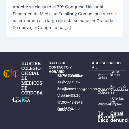
Anoche se clausuró el 39º Congreso Nacional
Semergen de Medicina Familiar y Comunitaria que se
ha celebrado a lo largo de esta semana en Granada.
De nuevo, el Congreso ha […]
ILUSTRE
DATOS DE
ACCESO RAPIDO
COLEGIO
CONTACTO Y
A...
HORARIO
·
·
Aula
OFICIAL
Ventanilla
Virtual
Av. Ronda de los Tejares, 32 – 14001 Córdoba
DE
Única
MÉDICOS
Teléfonos: 957 478 785
·
·
Formación
DE
Email: colegiomedicos@comcordoba.com
Cómo
Ciudadana
CÓRDOBA
Colegiarse
Lunes – Viernes: 08:30 – 14:30 h.
·
Ofertas
·
De
Lunes – Jueves: 17:00 – 19:30 h.
Webmail
Empleo
Del 15/06 al 15/09 de L – V de 08:00 – 15:00 h.
Tu
Canal
Buzón
de
Ético
denunci