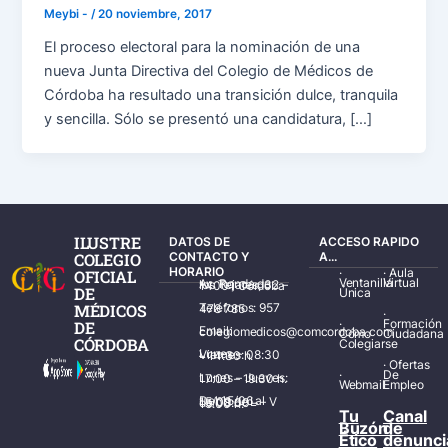
Meybi -
/
20 noviembre, 2017
El proceso electoral para la nominación de una
nueva Junta Directiva del Colegio de Médicos de
Córdoba ha resultado una transición dulce, tranquila
y sencilla. Sólo se presentó una candidatura, […]
ILUSTRE
DATOS DE
ACCESO RAPIDO
COLEGIO
CONTACTO Y
A...
HORARIO
·
·
Aula
OFICIAL
Ventanilla
Virtual
Av. Ronda de los Tejares, 32 – 14001 Córdoba
DE
Única
MÉDICOS
Teléfonos: 957 478 785
·
·
Formación
DE
Email: colegiomedicos@comcordoba.com
Cómo
Ciudadana
CÓRDOBA
Colegiarse
Lunes – Viernes: 08:30 – 14:30 h.
·
Ofertas
·
De
Lunes – Jueves: 17:00 – 19:30 h.
Webmail
Empleo
Del 15/06 al 15/09 de L – V de 08:00 – 15:00 h.
Tu
Canal
Buzón
de
Ético
denunci