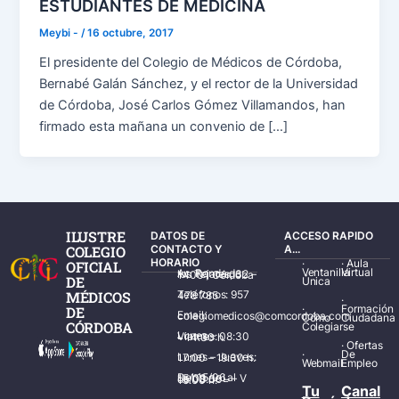
ESTUDIANTES DE MEDICINA
Meybi -
/
16 octubre, 2017
El presidente del Colegio de Médicos de Córdoba,
Bernabé Galán Sánchez, y el rector de la Universidad
de Córdoba, José Carlos Gómez Villamandos, han
firmado esta mañana un convenio de […]
ILUSTRE
DATOS DE
ACCESO RAPIDO
COLEGIO
CONTACTO Y
A...
HORARIO
·
·
Aula
OFICIAL
Ventanilla
Virtual
Av. Ronda de los Tejares, 32 – 14001 Córdoba
DE
Única
MÉDICOS
Teléfonos: 957 478 785
·
·
Formación
DE
Email: colegiomedicos@comcordoba.com
Cómo
Ciudadana
CÓRDOBA
Colegiarse
Lunes – Viernes: 08:30 – 14:30 h.
·
Ofertas
·
De
Lunes – Jueves: 17:00 – 19:30 h.
Webmail
Empleo
Del 15/06 al 15/09 de L – V de 08:00 – 15:00 h.
Tu
Canal