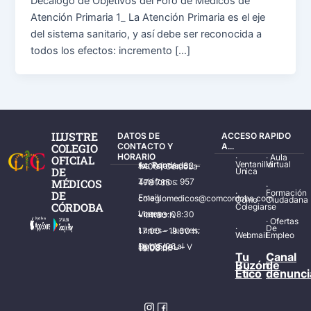
Decálogo de Objetivos del Foro de Médicos de
Atención Primaria 1_ La Atención Primaria es el eje
del sistema sanitario, y así debe ser reconocida a
todos los efectos: incremento […]
ILUSTRE
DATOS DE
ACCESO RAPIDO
COLEGIO
CONTACTO Y
A...
HORARIO
·
·
Aula
OFICIAL
Ventanilla
Virtual
Av. Ronda de los Tejares, 32 – 14001 Córdoba
DE
Única
MÉDICOS
Teléfonos: 957 478 785
·
·
Formación
DE
Email: colegiomedicos@comcordoba.com
Cómo
Ciudadana
CÓRDOBA
Colegiarse
Lunes – Viernes: 08:30 – 14:30 h.
·
Ofertas
·
De
Lunes – Jueves: 17:00 – 19:30 h.
Webmail
Empleo
Del 15/06 al 15/09 de L – V de 08:00 – 15:00 h.
Tu
Canal
Buzón
de
Ético
denunci