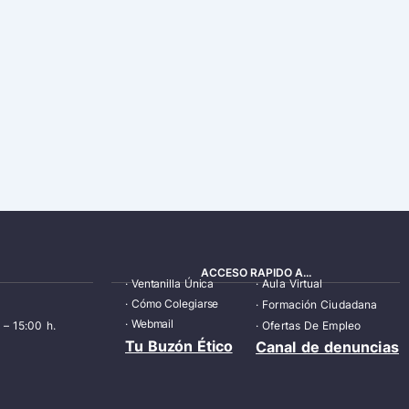
ACCESO RAPIDO A...
·
Ventanilla Única
·
Aula Virtual
·
Cómo Colegiarse
·
Formación Ciudadana
·
Webmail
 – 15:00 h.
·
Ofertas De Empleo
Tu Buzón Ético
Canal de denuncias