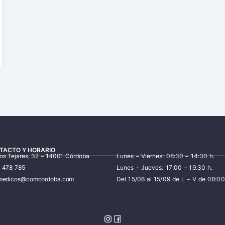
TACTO Y HORARIO
los Tejares, 32 – 14001 Córdoba
Lunes – Viernes: 08:30 – 14:30 h.
7 478 785
Lunes – Jueves: 17:00 – 19:30 h.
iomedicos@comcordoba.com
Del 15/06 al 15/09 de L – V de 08:00