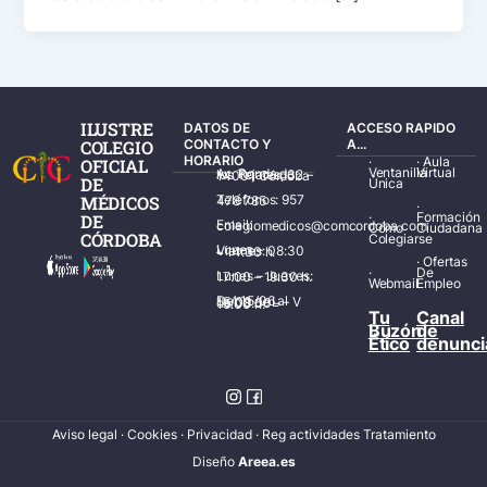
ILUSTRE
DATOS DE
ACCESO RAPIDO
COLEGIO
CONTACTO Y
A...
HORARIO
·
·
Aula
OFICIAL
Ventanilla
Virtual
Av. Ronda de los Tejares, 32 – 14001 Córdoba
DE
Única
MÉDICOS
Teléfonos: 957 478 785
·
·
Formación
DE
Email: colegiomedicos@comcordoba.com
Cómo
Ciudadana
CÓRDOBA
Colegiarse
Lunes – Viernes: 08:30 – 14:30 h.
·
Ofertas
·
De
Lunes – Jueves: 17:00 – 19:30 h.
Webmail
Empleo
Del 15/06 al 15/09 de L – V de 08:00 – 15:00 h.
Tu
Canal
Buzón
de
Ético
denunci
Aviso legal
·
Cookies
·
Privacidad
·
Reg actividades Tratamiento
Diseñ
o
Areea.es