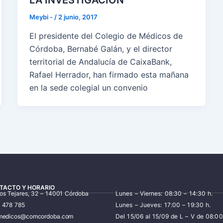
LA INVESTIGACIÓN
Meybi -
/
2 junio, 2017
El presidente del Colegio de Médicos de
Córdoba, Bernabé Galán, y el director
territorial de Andalucía de CaixaBank,
Rafael Herrador, han firmado esta mañana
en la sede colegial un convenio
TACTO Y HORARIO
los Tejares, 32 – 14001 Córdoba
Lunes – Viernes: 08:30 – 14:30 h.
7 478 785
Lunes – Jueves: 17:00 – 19:30 h.
iomedicos@comcordoba.com
Del 15/06 al 15/09 de L – V de 08:00