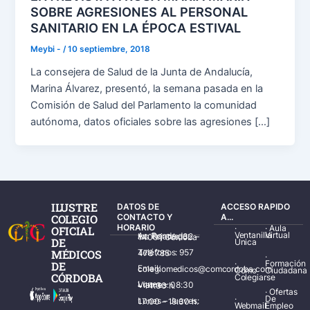
SOBRE AGRESIONES AL PERSONAL
SANITARIO EN LA ÉPOCA ESTIVAL
Meybi -
/
10 septiembre, 2018
La consejera de Salud de la Junta de Andalucía,
Marina Álvarez, presentó, la semana pasada en la
Comisión de Salud del Parlamento la comunidad
autónoma, datos oficiales sobre las agresiones […]
ILUSTRE
DATOS DE
ACCESO RAPIDO
COLEGIO
CONTACTO Y
A...
HORARIO
·
·
Aula
OFICIAL
Ventanilla
Virtual
Av. Ronda de los Tejares, 32 – 14001 Córdoba
DE
Única
MÉDICOS
Teléfonos: 957 478 785
·
·
Formación
DE
Email: colegiomedicos@comcordoba.com
Cómo
Ciudadana
CÓRDOBA
Colegiarse
Lunes – Viernes: 08:30 – 14:30 h.
·
Ofertas
·
De
Lunes – Jueves: 17:00 – 19:30 h.
Webmail
Empleo