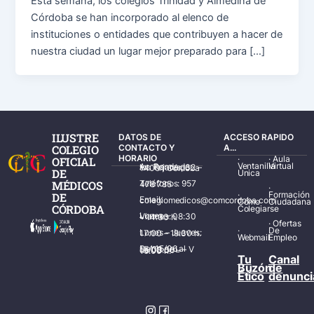
Esta semana, los colegios Trinidad y Almedina de
Córdoba se han incorporado al elenco de
instituciones o entidades que contribuyen a hacer de
nuestra ciudad un lugar mejor preparado para […]
ILUSTRE
DATOS DE
ACCESO RAPIDO
COLEGIO
CONTACTO Y
A...
HORARIO
·
·
Aula
OFICIAL
Ventanilla
Virtual
Av. Ronda de los Tejares, 32 – 14001 Córdoba
DE
Única
MÉDICOS
Teléfonos: 957 478 785
·
·
Formación
DE
Email: colegiomedicos@comcordoba.com
Cómo
Ciudadana
CÓRDOBA
Colegiarse
Lunes – Viernes: 08:30 – 14:30 h.
·
Ofertas
·
De
Lunes – Jueves: 17:00 – 19:30 h.
Webmail
Empleo
Del 15/06 al 15/09 de L – V de 08:00 – 15:00 h.
Tu
Canal
Buzón
de
Ético
denunci