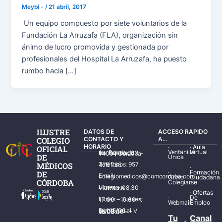
Meybi -
/
21 abril, 2017
Un equipo compuesto por siete voluntarios de la
Fundación La Arruzafa (FLA), organización sin
ánimo de lucro promovida y gestionada por
profesionales del Hospital La Arruzafa, ha puesto
rumbo hacia […]
ILUSTRE
DATOS DE
ACCESO RAPIDO
COLEGIO
CONTACTO Y
A...
HORARIO
·
·
Aula
OFICIAL
Ventanilla
Virtual
Av. Ronda de los Tejares, 32 – 14001 Córdoba
DE
Única
MÉDICOS
Teléfonos: 957 478 785
·
·
Formación
DE
Email: colegiomedicos@comcordoba.com
Cómo
Ciudadana
CÓRDOBA
Colegiarse
Lunes – Viernes: 08:30 – 14:30 h.
·
Ofertas
·
De
Lunes – Jueves: 17:00 – 19:30 h.
Webmail
Empleo
Del 15/06 al 15/09 de L – V de 08:00 – 15:00 h.
Tu
Canal