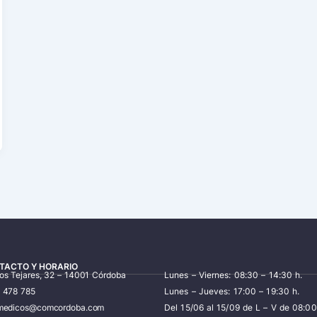
TACTO Y HORARIO
los Tejares, 32 – 14001 Córdoba
Lunes – Viernes: 08:30 – 14:30 h.
7 478 785
Lunes – Jueves: 17:00 – 19:30 h.
iomedicos@comcordoba.com
Del 15/06 al 15/09 de L – V de 08:00