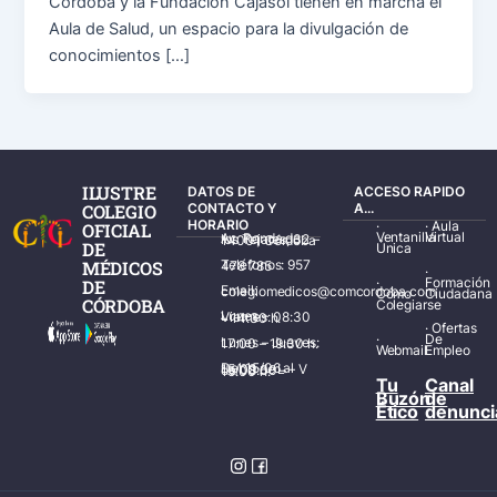
Córdoba y la Fundación Cajasol tienen en marcha el
Aula de Salud, un espacio para la divulgación de
conocimientos […]
ILUSTRE
DATOS DE
ACCESO RAPIDO
COLEGIO
CONTACTO Y
A...
HORARIO
·
·
Aula
OFICIAL
Ventanilla
Virtual
Av. Ronda de los Tejares, 32 – 14001 Córdoba
DE
Única
MÉDICOS
Teléfonos: 957 478 785
·
·
Formación
DE
Email: colegiomedicos@comcordoba.com
Cómo
Ciudadana
CÓRDOBA
Colegiarse
Lunes – Viernes: 08:30 – 14:30 h.
·
Ofertas
·
De
Lunes – Jueves: 17:00 – 19:30 h.
Webmail
Empleo
Del 15/06 al 15/09 de L – V de 08:00 – 15:00 h.
Tu
Canal
Buzón
de
Ético
denunci