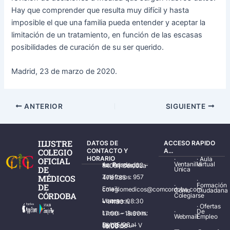
Hay que comprender que resulta muy difícil y hasta
imposible el que una familia pueda entender y aceptar la
limitación de un tratamiento, en función de las escasas
posibilidades de curación de su ser querido.
Madrid, 23 de marzo de 2020.
ANTERIOR
SIGUIENTE
ILUSTRE
DATOS DE
ACCESO RAPIDO
COLEGIO
CONTACTO Y
A...
HORARIO
·
·
Aula
OFICIAL
Ventanilla
Virtual
Av. Ronda de los Tejares, 32 – 14001 Córdoba
DE
Única
MÉDICOS
Teléfonos: 957 478 785
·
·
Formación
DE
Email: colegiomedicos@comcordoba.com
Cómo
Ciudadana
CÓRDOBA
Colegiarse
Lunes – Viernes: 08:30 – 14:30 h.
·
Ofertas
·
De
Lunes – Jueves: 17:00 – 19:30 h.
Webmail
Empleo
Del 15/06 al 15/09 de L – V de 08:00 – 15:00 h.