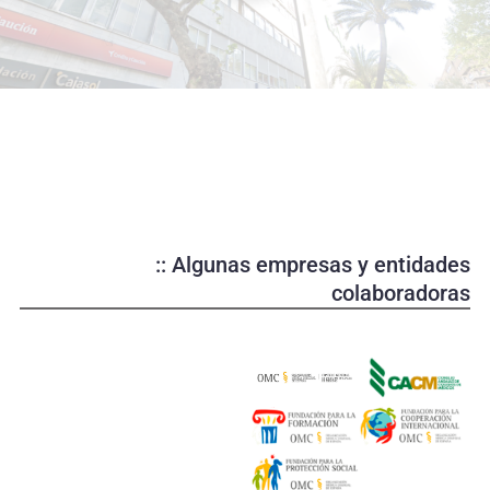
o
d
u
c
i
r
v
í
d
e
:: Algunas empresas y entidades
o
colaboradoras