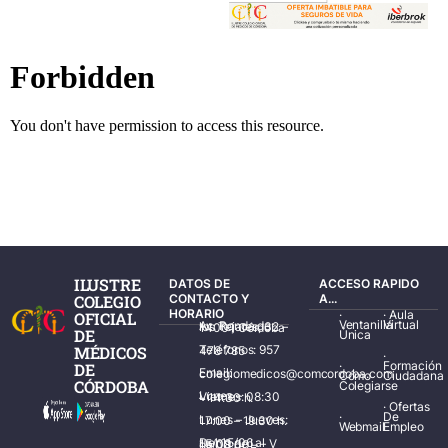
ILUSTRE
DATOS DE
ACCESO RAPIDO
COLEGIO
CONTACTO Y
A...
HORARIO
·
·
Aula
OFICIAL
Ventanilla
Virtual
Av. Ronda de los Tejares, 32 – 14001 Córdoba
DE
Única
MÉDICOS
Teléfonos: 957 478 785
·
·
Formación
DE
Email: colegiomedicos@comcordoba.com
Cómo
Ciudadana
CÓRDOBA
Colegiarse
Lunes – Viernes: 08:30 – 14:30 h.
·
Ofertas
·
De
Lunes – Jueves: 17:00 – 19:30 h.
Webmail
Empleo
Del 15/06 al 15/09 de L – V de 08:00 – 15:00 h.