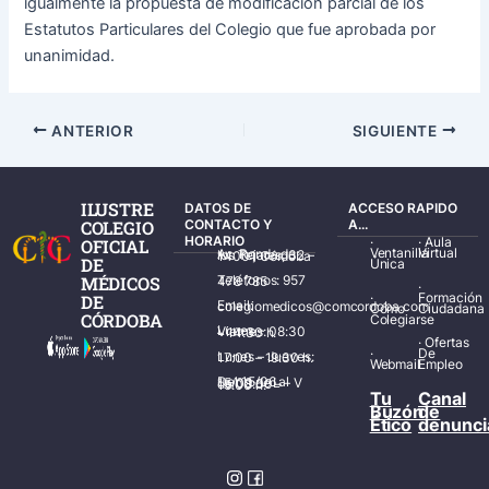
igualmente la propuesta de modificación parcial de los
Estatutos Particulares del Colegio que fue aprobada por
unanimidad.
ANTERIOR
SIGUIENTE
ILUSTRE
DATOS DE
ACCESO RAPIDO
COLEGIO
CONTACTO Y
A...
HORARIO
·
·
Aula
OFICIAL
Ventanilla
Virtual
Av. Ronda de los Tejares, 32 – 14001 Córdoba
DE
Única
MÉDICOS
Teléfonos: 957 478 785
·
·
Formación
DE
Email: colegiomedicos@comcordoba.com
Cómo
Ciudadana
CÓRDOBA
Colegiarse
Lunes – Viernes: 08:30 – 14:30 h.
·
Ofertas
·
De
Lunes – Jueves: 17:00 – 19:30 h.
Webmail
Empleo
Del 15/06 al 15/09 de L – V de 08:00 – 15:00 h.
Tu
Canal
Buzón
de
Ético
denunci