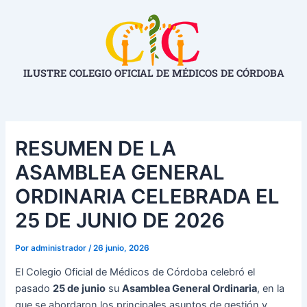
Ir
Navegación
al
de
contenido
entradas
ILUSTRE COLEGIO OFICIAL DE MÉDICOS DE CÓRDOBA
RESUMEN DE LA
ASAMBLEA GENERAL
ORDINARIA CELEBRADA EL
25 DE JUNIO DE 2026
Por
administrador
/
26 junio, 2026
El Colegio Oficial de Médicos de Córdoba celebró el
pasado
25 de junio
su
Asamblea General Ordinaria
, en la
que se abordaron los principales asuntos de gestión y