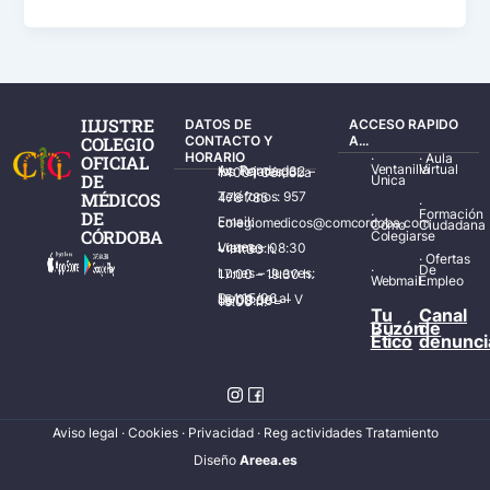
ILUSTRE
DATOS DE
ACCESO RAPIDO
COLEGIO
CONTACTO Y
A...
HORARIO
·
·
Aula
OFICIAL
Ventanilla
Virtual
Av. Ronda de los Tejares, 32 – 14001 Córdoba
DE
Única
MÉDICOS
Teléfonos: 957 478 785
·
·
Formación
DE
Email: colegiomedicos@comcordoba.com
Cómo
Ciudadana
CÓRDOBA
Colegiarse
Lunes – Viernes: 08:30 – 14:30 h.
·
Ofertas
·
De
Lunes – Jueves: 17:00 – 19:30 h.
Webmail
Empleo
Del 15/06 al 15/09 de L – V de 08:00 – 15:00 h.
Tu
Canal
Buzón
de
Ético
denunci
Aviso legal
·
Cookies
·
Privacidad
·
Reg actividades Tratamiento
Diseñ
o
Areea.es