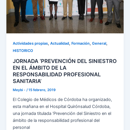
,
,
,
,
Actividades propias
Actualidad
Formación
General
HISTORICO
JORNADA ‘PREVENCIÓN DEL SINIESTRO
EN EL ÁMBITO DE LA
RESPONSABILIDAD PROFESIONAL
SANITARIA’
Meybi -
/
15 febrero, 2019
El Colegio de Médicos de Córdoba ha organizado,
esta mañana en el Hospital Quirónsalud Córdoba,
una jornada titulada ‘Prevención del Siniestro en el
ámbito de la responsabilidad profesional del
personal