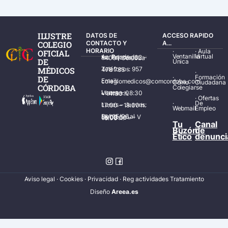
ILUSTRE
DATOS DE
ACCESO RAPIDO
COLEGIO
CONTACTO Y
A...
HORARIO
·
·
Aula
OFICIAL
Ventanilla
Virtual
Av. Ronda de los Tejares, 32 – 14001 Córdoba
DE
Única
MÉDICOS
Teléfonos: 957 478 785
·
·
Formación
DE
Email: colegiomedicos@comcordoba.com
Cómo
Ciudadana
CÓRDOBA
Colegiarse
Lunes – Viernes: 08:30 – 14:30 h.
·
Ofertas
·
De
Lunes – Jueves: 17:00 – 19:30 h.
Webmail
Empleo
Del 15/06 al 15/09 de L – V de 08:00 – 15:00 h.
Tu
Canal
Buzón
de
Ético
denunci
Aviso legal
·
Cookies
·
Privacidad
·
Reg actividades Tratamiento
Diseñ
o
Areea.es