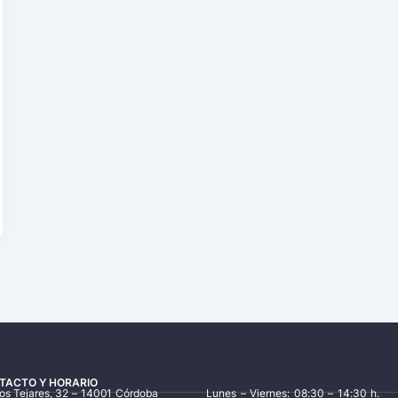
TACTO Y HORARIO
los Tejares, 32 – 14001 Córdoba
Lunes – Viernes: 08:30 – 14:30 h.