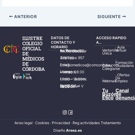
ANTERIOR
SIGUIENTE
ILUSTRE
DATOS DE
ACCESO RAPIDO
COLEGIO
CONTACTO Y
A...
HORARIO
·
·
Aula
OFICIAL
Ventanilla
Virtual
Av. Ronda de los Tejares, 32 – 14001 Córdoba
DE
Única
MÉDICOS
Teléfonos: 957 478 785
·
·
Formación
DE
Email: colegiomedicos@comcordoba.com
Cómo
Ciudadana
CÓRDOBA
Colegiarse
Lunes – Viernes: 08:30 – 14:30 h.
·
Ofertas
·
De
Lunes – Jueves: 17:00 – 19:30 h.
Webmail
Empleo
Del 15/06 al 15/09 de L – V de 08:00 – 15:00 h.
Tu
Canal
Buzón
de
Ético
denunci
Aviso legal
·
Cookies
·
Privacidad
·
Reg actividades Tratamiento
Diseñ
o
Areea.es