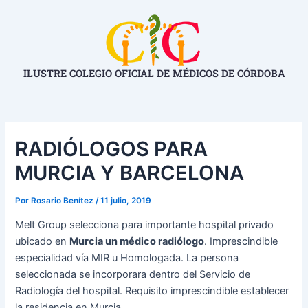
Ir
Navegación
al
de
contenido
entradas
ILUSTRE COLEGIO OFICIAL DE MÉDICOS DE CÓRDOBA
RADIÓLOGOS PARA
MURCIA Y BARCELONA
Por
Rosario Benítez
/
11 julio, 2019
Melt Group selecciona para importante hospital privado
ubicado en
Murcia un médico radiólogo
. Imprescindible
especialidad vía MIR u Homologada. La persona
seleccionada se incorporara dentro del Servicio de
Radiología del hospital. Requisito imprescindible establecer
la residencia en Murcia.