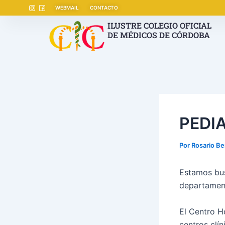
Ir
Navegación
WEBMAIL
CONTACTO
al
de
ILUSTRE COLEGIO OFICIAL
contenido
entradas
DE MÉDICOS DE CÓRDOBA
PEDI
Por
Rosario Be
Estamos bus
departament
El Centro H
centros clín