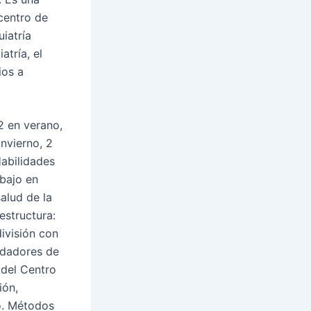
centro de
uiatría
atría, el
ios a
2 en verano,
nvierno, 2
Habilidades
abajo en
alud de la
estructura:
división con
uidadores de
 del Centro
ión,
o. Métodos