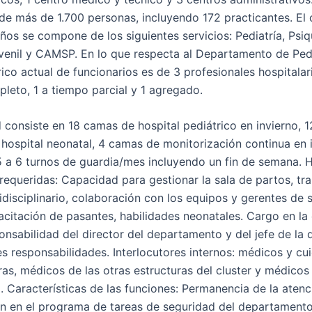
e más de 1.700 personas, incluyendo 172 practicantes. El 
ños se compone de los siguientes servicios: Pediatría, Psiq
Juvenil y CAMSP. En lo que respecta al Departamento de Pedi
ico actual de funcionarios es de 3 profesionales hospitalar
leto, 1 a tiempo parcial y 1 agregado.
 consiste en 18 camas de hospital pediátrico en invierno, 1
hospital neonatal, 4 camas de monitorización continua en i
5 a 6 turnos de guardia/mes incluyendo un fin de semana. 
 requeridas: Capacidad para gestionar la sala de partos, tr
disciplinario, colaboración con los equipos y gerentes de s
acitación de pasantes, habilidades neonatales. Cargo en la 
onsabilidad del director del departamento y del jefe de la 
tes responsabilidades. Interlocutores internos: médicos y c
ras, médicos de las otras estructuras del cluster y médicos
. Características de las funciones: Permanencia de la atenc
ón en el programa de tareas de seguridad del departament