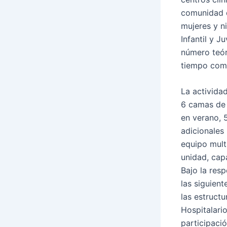
comunidad d
mujeres y ni
Infantil y 
número teór
tiempo comp
La actividad
6 camas de 
en verano, 
adicionales
equipo multi
unidad, cap
Bajo la resp
las siguien
las estructu
Hospitalario
participaci