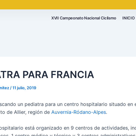
XVII Campeonato Nacional Ciclismo
INICIO
ATRA PARA FRANCIA
nítez
/
11 julio, 2019
cando un pediatra para un centro hospitalario situado en 
o de Allier, región de
Auvernia-Ródano-Alpes
.
ospitalario está organizado en 9 centros de actividades, i
icos, 1 centro médico y técnico y 3 centros administrativos