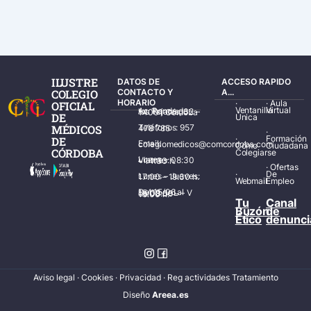
ILUSTRE
DATOS DE
ACCESO RAPIDO
COLEGIO
CONTACTO Y
A...
HORARIO
·
·
Aula
OFICIAL
Ventanilla
Virtual
Av. Ronda de los Tejares, 32 – 14001 Córdoba
DE
Única
MÉDICOS
Teléfonos: 957 478 785
·
·
Formación
DE
Email: colegiomedicos@comcordoba.com
Cómo
Ciudadana
CÓRDOBA
Colegiarse
Lunes – Viernes: 08:30 – 14:30 h.
·
Ofertas
·
De
Lunes – Jueves: 17:00 – 19:30 h.
Webmail
Empleo
Del 15/06 al 15/09 de L – V de 08:00 – 15:00 h.
Tu
Canal
Buzón
de
Ético
denunci
Aviso legal
·
Cookies
·
Privacidad
·
Reg actividades Tratamiento
Diseñ
o
Areea.es