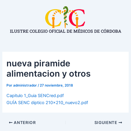
Ir
Navegación
al
de
contenido
entradas
ILUSTRE COLEGIO OFICIAL DE MÉDICOS DE CÓRDOBA
nueva piramide
alimentacion y otros
Por
administrador
/
27 noviembre, 2018
Capitulo 1_Guia SENCred.pdf
GUÍA SENC diptico 210x210_nuevo2.pdf
ANTERIOR
SIGUIENTE