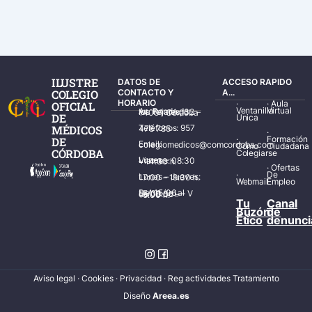
ILUSTRE
DATOS DE
ACCESO RAPIDO
COLEGIO
CONTACTO Y
A...
HORARIO
·
·
Aula
OFICIAL
Ventanilla
Virtual
Av. Ronda de los Tejares, 32 – 14001 Córdoba
DE
Única
MÉDICOS
Teléfonos: 957 478 785
·
·
Formación
DE
Email: colegiomedicos@comcordoba.com
Cómo
Ciudadana
CÓRDOBA
Colegiarse
Lunes – Viernes: 08:30 – 14:30 h.
·
Ofertas
·
De
Lunes – Jueves: 17:00 – 19:30 h.
Webmail
Empleo
Del 15/06 al 15/09 de L – V de 08:00 – 15:00 h.
Tu
Canal
Buzón
de
Ético
denunci
Aviso legal
·
Cookies
·
Privacidad
·
Reg actividades Tratamiento
Diseñ
o
Areea.es