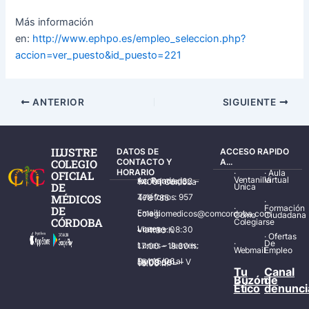
Más información
en:
http://www.ephpo.es/empleo_seleccion.php?
accion=ver_puesto&id_puesto=221
ANTERIOR
SIGUIENTE
ILUSTRE
DATOS DE
ACCESO RAPIDO
COLEGIO
CONTACTO Y
A...
HORARIO
·
·
Aula
OFICIAL
Ventanilla
Virtual
Av. Ronda de los Tejares, 32 – 14001 Córdoba
DE
Única
MÉDICOS
Teléfonos: 957 478 785
·
·
Formación
DE
Email: colegiomedicos@comcordoba.com
Cómo
Ciudadana
CÓRDOBA
Colegiarse
Lunes – Viernes: 08:30 – 14:30 h.
·
Ofertas
·
De
Lunes – Jueves: 17:00 – 19:30 h.
Webmail
Empleo
Del 15/06 al 15/09 de L – V de 08:00 – 15:00 h.
Tu
Canal
Buzón
de
Ético
denunci