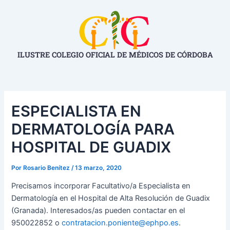
Ir
Navegación
al
de
contenido
entradas
ILUSTRE COLEGIO OFICIAL DE MÉDICOS DE CÓRDOBA
ESPECIALISTA EN
DERMATOLOGÍA PARA
HOSPITAL DE GUADIX
Por
Rosario Benítez
/
13 marzo, 2020
Precisamos incorporar Facultativo/a Especialista en
Dermatología en el Hospital de Alta Resolución de Guadix
(Granada). Interesados/as pueden contactar en el
950022852 o
contratacion.poniente@ephpo.es
.