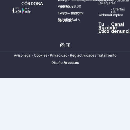
Cómo
Ciudadana
CÓRDOBA
Colegiarse
Lunes – Viernes: 08:30 – 14:30 h.
·
Ofertas
·
De
Lunes – Jueves: 17:00 – 19:30 h.
Webmail
Empleo
Del 15/06 al 15/09 de L – V de 08:00 – 15:00 h.
Tu
Canal
Buzón
de
Ético
denunci
Aviso legal
·
Cookies
·
Privacidad
·
Reg actividades Tratamiento
Diseñ
o
Areea.es