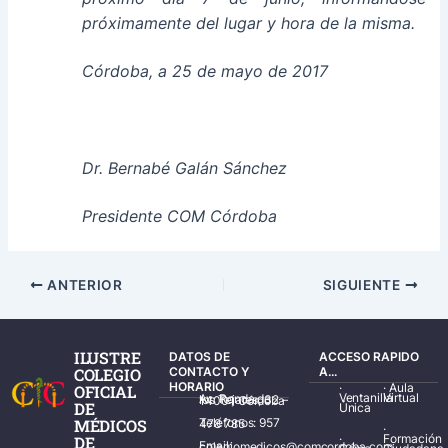
próximamente del lugar y hora de la misma.
Córdoba, a 25 de mayo de 2017
Dr. Bernabé Galán Sánchez
Presidente COM Córdoba
ANTERIOR
SIGUIENTE
ILUSTRE
DATOS DE
ACCESO RAPIDO
COLEGIO
CONTACTO Y
A...
HORARIO
·
·
Aula
OFICIAL
Ventanilla
Virtual
Av. Ronda de los Tejares, 32 – 14001 Córdoba
DE
Única
MÉDICOS
Teléfonos: 957 478 785
·
·
Formación
DE
Email: colegiomedicos@comcordoba.com