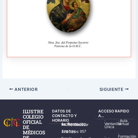
ANTERIOR
SIGUIENTE
ILUSTRE
DATOS DE
ACCESO RAPIDO
COLEGIO
CONTACTO Y
A...
HORARIO
·
·
Aula
OFICIAL
Ventanilla
Virtual
Av. Ronda de los Tejares, 32 – 14001 Córdoba
DE
Única
MÉDICOS
Teléfonos: 957 478 785
·
·
Formación
DE