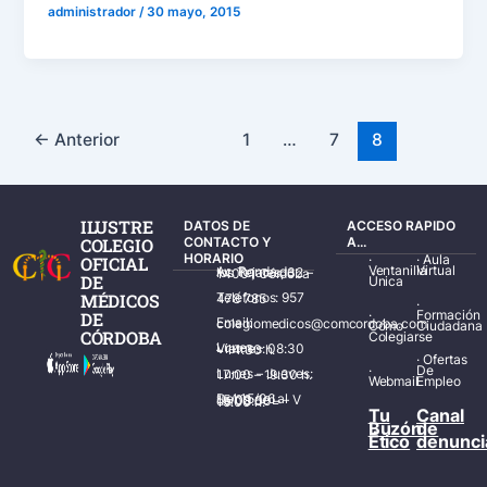
administrador
/
30 mayo, 2015
←
Anterior
1
…
7
8
ILUSTRE
DATOS DE
ACCESO RAPIDO
COLEGIO
CONTACTO Y
A...
HORARIO
·
·
Aula
OFICIAL
Ventanilla
Virtual
Av. Ronda de los Tejares, 32 – 14001 Córdoba
DE
Única
MÉDICOS
Teléfonos: 957 478 785
·
·
Formación
DE
Email: colegiomedicos@comcordoba.com
Cómo
Ciudadana
CÓRDOBA
Colegiarse
Lunes – Viernes: 08:30 – 14:30 h.
·
Ofertas
·
De
Lunes – Jueves: 17:00 – 19:30 h.
Webmail
Empleo
Del 15/06 al 15/09 de L – V de 08:00 – 15:00 h.
Tu
Canal
Buzón
de
Ético
denunci