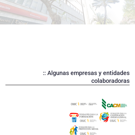
o
d
u
c
i
r
v
í
d
e
:: Algunas empresas y entidades
o
colaboradoras