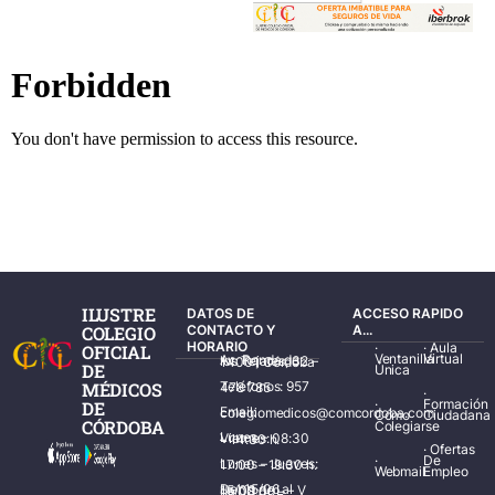
ILUSTRE
DATOS DE
ACCESO RAPIDO
COLEGIO
CONTACTO Y
A...
HORARIO
·
·
Aula
OFICIAL
Ventanilla
Virtual
Av. Ronda de los Tejares, 32 – 14001 Córdoba
DE
Única
MÉDICOS
Teléfonos: 957 478 785
·
·
Formación
DE
Email: colegiomedicos@comcordoba.com
Cómo
Ciudadana
CÓRDOBA
Colegiarse
Lunes – Viernes: 08:30 – 14:30 h.
·
Ofertas
·
De
Lunes – Jueves: 17:00 – 19:30 h.
Webmail
Empleo
Del 15/06 al 15/09 de L – V de 08:00 – 15:00 h.