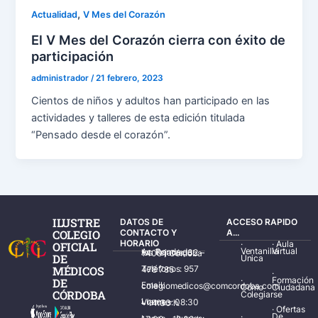
,
Actualidad
V Mes del Corazón
El V Mes del Corazón cierra con éxito de
participación
administrador
/
21 febrero, 2023
Cientos de niños y adultos han participado en las
actividades y talleres de esta edición titulada
“Pensado desde el corazón”.
ILUSTRE
DATOS DE
ACCESO RAPIDO
COLEGIO
CONTACTO Y
A...
HORARIO
·
·
Aula
OFICIAL
Ventanilla
Virtual
Av. Ronda de los Tejares, 32 – 14001 Córdoba
DE
Única
MÉDICOS
Teléfonos: 957 478 785
·
·
Formación
DE
Email: colegiomedicos@comcordoba.com
Cómo
Ciudadana
CÓRDOBA
Colegiarse
Lunes – Viernes: 08:30 – 14:30 h.
·
Ofertas
·
De