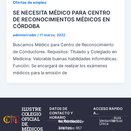
Ofertas de empleo
SE NECESITA MÉDICO PARA CENTRO
DE RECONOCIMIENTOS MÉDICOS EN
CÓRDOBA
administrador
/
11 marzo, 2022
Buscamos Médico para Centro de Reconocimiento
de Conductores. Requisitos: Titulado y Colegiado en
Medicina. Valorable buenas habilidades informáticas.
Función: Se encargará de realizar los exámenes
médicos para la emisión de
ILUSTRE
DATOS DE
ACCESO RAPIDO
COLEGIO
CONTACTO Y
A...
HORARIO
·
·
Aula
OFICIAL
Ventanilla
Virtual
Av. Ronda de los Tejares, 32 – 14001 Córdoba
DE
Única
MÉDICOS
Teléfonos: 957 478 785
·