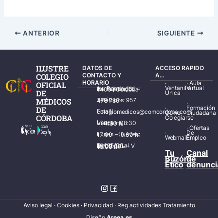
ANTERIOR
SIGUIENTE
ILUSTRE
DATOS DE
ACCESO RAPIDO
COLEGIO
CONTACTO Y
A...
HORARIO
·
·
Aula
OFICIAL
Ventanilla
Virtual
Av. Ronda de los Tejares, 32 – 14001 Córdoba
DE
Única
MÉDICOS
Teléfonos: 957 478 785
·
·
Formación
DE
Email: colegiomedicos@comcordoba.com
Cómo
Ciudadana
CÓRDOBA
Colegiarse
Lunes – Viernes: 08:30 – 14:30 h.
·
Ofertas
·
De
Lunes – Jueves: 17:00 – 19:30 h.
Webmail
Empleo
Del 15/06 al 15/09 de L – V de 08:00 – 15:00 h.
Tu
Canal
Buzón
de
Ético
denunci
Aviso legal
·
Cookies
·
Privacidad
·
Reg actividades Tratamiento
Diseñ
o
Areea.es