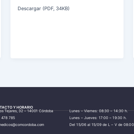
Descargar (PDF, 34KB)
TACTO Y HORARIO
los Tejares, 32 – 14001 Córdoba
Lunes – Viernes: 08:30 – 14:30 h.
7 478 785
Lunes – Jueves: 17:00 – 19:30 h.
iomedicos@comcordoba.com
Del 15/06 al 15/09 de L – V de 08:00