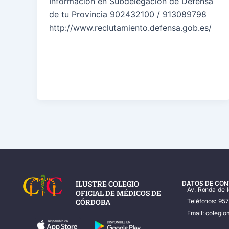
Información en Subdelegación de Defensa
de tu Provincia 902432100 / 913089798
http://www.reclutamiento.defensa.gob.es/
ILUSTRE COLEGIO
DATOS DE CON
Av. Ronda de 
OFICIAL DE MÉDICOS DE
CÓRDOBA
Teléfonos: 95
Email: coleg