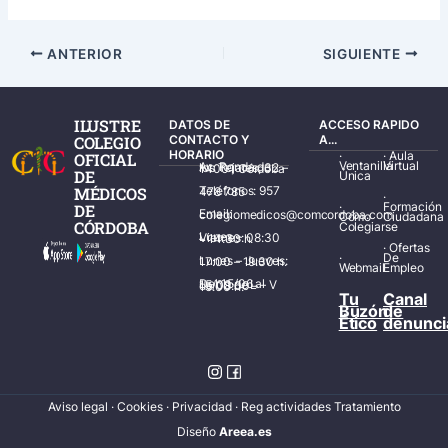
ANTERIOR
SIGUIENTE
ILUSTRE
DATOS DE
ACCESO RAPIDO
COLEGIO
CONTACTO Y
A...
HORARIO
·
·
Aula
OFICIAL
Ventanilla
Virtual
Av. Ronda de los Tejares, 32 – 14001 Córdoba
DE
Única
MÉDICOS
Teléfonos: 957 478 785
·
·
Formación
DE
Email: colegiomedicos@comcordoba.com
Cómo
Ciudadana
CÓRDOBA
Colegiarse
Lunes – Viernes: 08:30 – 14:30 h.
·
Ofertas
·
De
Lunes – Jueves: 17:00 – 19:30 h.
Webmail
Empleo
Del 15/06 al 15/09 de L – V de 08:00 – 15:00 h.
Tu
Canal
Buzón
de
Ético
denunci
Aviso legal
·
Cookies
·
Privacidad
·
Reg actividades Tratamiento
Diseñ
o
Areea.es