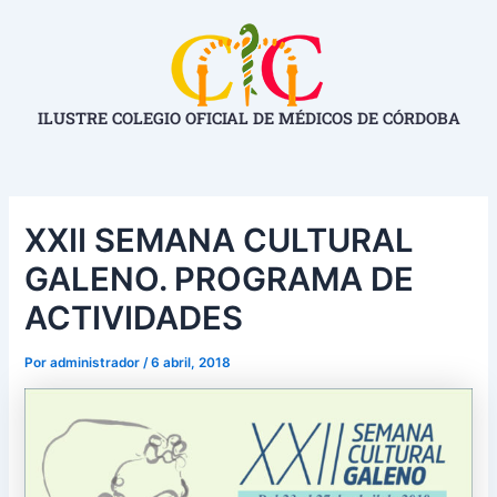
Ir
Navegación
al
de
contenido
entradas
ILUSTRE COLEGIO OFICIAL DE MÉDICOS DE CÓRDOBA
XXII SEMANA CULTURAL
GALENO. PROGRAMA DE
ACTIVIDADES
Por
administrador
/
6 abril, 2018