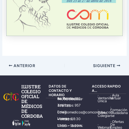
ANTERIOR
SIGUIENTE
ILUSTRE
DATOS DE
ACCESO RAPIDO
COLEGIO
CONTACTO Y
A...
HORARIO
·
·
Aula
OFICIAL
Ventanilla
Virtual
Av. Ronda de los Tejares, 32 – 14001 Córdoba
DE
Única
MÉDICOS
Teléfonos: 957 478 785
·
·
Formación
DE
Email: colegiomedicos@comcordoba.com
Cómo
Ciudadana
CÓRDOBA
Colegiarse
Lunes – Viernes: 08:30 – 14:30 h.
·
Ofertas
·
De
Lunes – Jueves: 17:00 – 19:30 h.
Webmail
Empleo