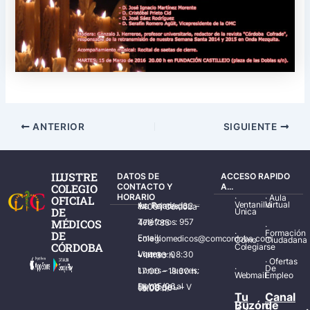
ANTERIOR
SIGUIENTE
ILUSTRE
DATOS DE
ACCESO RAPIDO
COLEGIO
CONTACTO Y
A...
HORARIO
·
·
Aula
OFICIAL
Ventanilla
Virtual
Av. Ronda de los Tejares, 32 – 14001 Córdoba
DE
Única
MÉDICOS
Teléfonos: 957 478 785
·
·
Formación
DE
Email: colegiomedicos@comcordoba.com
Cómo
Ciudadana
CÓRDOBA
Colegiarse
Lunes – Viernes: 08:30 – 14:30 h.
·
Ofertas
·
De
Lunes – Jueves: 17:00 – 19:30 h.
Webmail
Empleo
Del 15/06 al 15/09 de L – V de 08:00 – 15:00 h.
Tu
Canal
Buzón
de