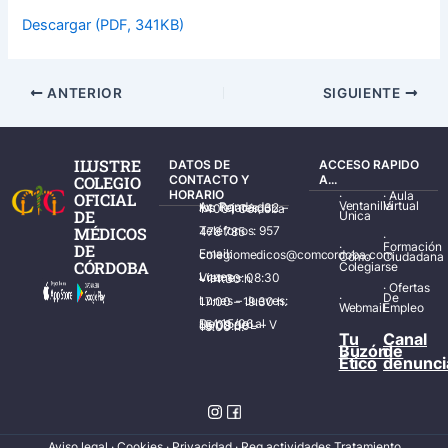
Descargar (PDF, 341KB)
ANTERIOR
SIGUIENTE
ILUSTRE
DATOS DE
ACCESO RAPIDO
COLEGIO
CONTACTO Y
A...
HORARIO
·
·
Aula
OFICIAL
Ventanilla
Virtual
Av. Ronda de los Tejares, 32 – 14001 Córdoba
DE
Única
MÉDICOS
Teléfonos: 957 478 785
·
·
Formación
DE
Email: colegiomedicos@comcordoba.com
Cómo
Ciudadana
CÓRDOBA
Colegiarse
Lunes – Viernes: 08:30 – 14:30 h.
·
Ofertas
·
De
Lunes – Jueves: 17:00 – 19:30 h.
Webmail
Empleo
Del 15/06 al 15/09 de L – V de 08:00 – 15:00 h.
Tu
Canal
Buzón
de
Ético
denunci
Aviso legal
·
Cookies
·
Privacidad
·
Reg actividades Tratamiento