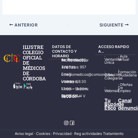
ANTERIOR
SIGUIENTE
ILUSTRE
DATOS DE
ACCESO RAPIDO
COLEGIO
CONTACTO Y
A...
HORARIO
·
·
Aula
OFICIAL
Ventanilla
Virtual
Av. Ronda de los Tejares, 32 – 14001 Córdoba
DE
Única
MÉDICOS
Teléfonos: 957 478 785
·
·
Formación
DE
Email: colegiomedicos@comcordoba.com
Cómo
Ciudadana
CÓRDOBA
Colegiarse
Lunes – Viernes: 08:30 – 14:30 h.
·
Ofertas
·
De
Lunes – Jueves: 17:00 – 19:30 h.
Webmail
Empleo
Del 15/06 al 15/09 de L – V de 08:00 – 15:00 h.
Tu
Canal
Buzón
de
Ético
denunci
Aviso legal
·
Cookies
·
Privacidad
·
Reg actividades Tratamiento