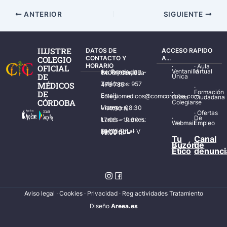
ANTERIOR
SIGUIENTE
ILUSTRE
DATOS DE
ACCESO RAPIDO
COLEGIO
CONTACTO Y
A...
HORARIO
·
·
Aula
OFICIAL
Ventanilla
Virtual
Av. Ronda de los Tejares, 32 – 14001 Córdoba
DE
Única
MÉDICOS
Teléfonos: 957 478 785
·
·
Formación
DE
Email: colegiomedicos@comcordoba.com
Cómo
Ciudadana
CÓRDOBA
Colegiarse
Lunes – Viernes: 08:30 – 14:30 h.
·
Ofertas
·
De
Lunes – Jueves: 17:00 – 19:30 h.
Webmail
Empleo
Del 15/06 al 15/09 de L – V de 08:00 – 15:00 h.
Tu
Canal
Buzón
de
Ético
denunci
Aviso legal
·
Cookies
·
Privacidad
·
Reg actividades Tratamiento
Diseñ
o
Areea.es