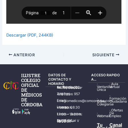
Descargar (PDF, 244KB)
ANTERIOR
SIGUIENTE
ILUSTRE
DATOS DE
ACCESO RAPIDO
COLEGIO
CONTACTO Y
A...
HORARIO
·
·
Aula
OFICIAL
Ventanilla
Virtual
Av. Ronda de los Tejares, 32 – 14001 Córdoba
DE
Única
MÉDICOS
Teléfonos: 957 478 785
·
·
Formación
DE
Email: colegiomedicos@comcordoba.com
Cómo
Ciudadana
CÓRDOBA
Colegiarse
Lunes – Viernes: 08:30 – 14:30 h.
·
Ofertas
·
De
Lunes – Jueves: 17:00 – 19:30 h.
Webmail
Empleo
Del 15/06 al 15/09 de L – V de 08:00 – 15:00 h.
Tu
Canal